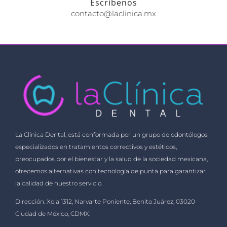
Escríbenos
contacto@laclinica.mx
La Clínica Dental, está conformada por un grupo de odontólogos
especializados en tratamientos correctivos y estéticos,
preocupados por el bienestar y la salud de la sociedad mexicana,
ofrecemos alternativas con tecnología de punta para garantizar
la calidad de nuestro servicio.
Dirección: Xola 1312, Narvarte Poniente, Benito Juárez, 03020
Ciudad de México, CDMX.