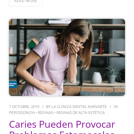
READ MORE
7 OCTUBRE, 2019
BY
LA CLÍNICA DENTAL NARVARTE
IN
PERIODONCIA
•
RESINAS
•
RESINAS DE ALTA ESTÉTICA
Caries Pueden Provocar