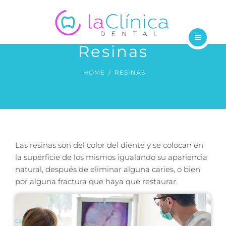
TRATAMIENTOS
DENTISTAS
Resinas
INICIO
BLOG
HOME
RESINAS
NOSOTROS
CONTÁCTANOS
TRATAMIENTOS
DENTISTAS
Las resinas son del color del diente y se colocan en
BLOG
la superficie de los mismos igualando su apariencia
natural, después de eliminar alguna caries, o bien
CONTÁCTANOS
por alguna fractura que haya que restaurar.