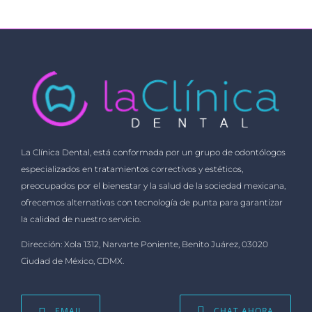
La Clínica Dental, está conformada por un grupo de odontólogos
especializados en tratamientos correctivos y estéticos,
preocupados por el bienestar y la salud de la sociedad mexicana,
ofrecemos alternativas con tecnología de punta para garantizar
la calidad de nuestro servicio.
Dirección: Xola 1312, Narvarte Poniente, Benito Juárez, 03020
Ciudad de México, CDMX.
EMAIL
CHAT AHORA