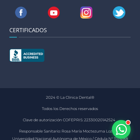
CERTIFICADOS
2024 © La Clínica Dental®
Todos los Derechos reservados
Clave de autorización COFEPRIS: 223300201A2524
.
Responsable Sanitario: Rosa María Moctezuma Lozano /
Universidad Nacional Autónoma de México / Cédula N° 1135288