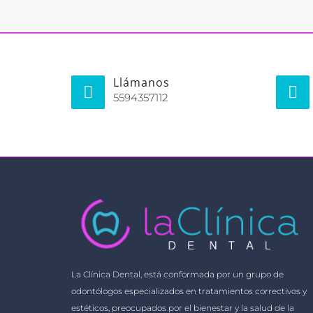
Llámanos
5594357112
La Clínica Dental, está conformada por un grupo de
odontólogos especializados en tratamientos correctivos y
estéticos, preocupados por el bienestar y la salud de la