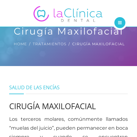
TRATAMIENTOS
DENTISTAS
Cirugía Maxilofacial
INICIO
BLOG
HOME
TRATAMIENTOS
CIRUGÍA MAXILOFACIAL
NOSOTROS
CONTÁCTANOS
TRATAMIENTOS
DENTISTAS
SALUD DE LAS ENCÍAS
BLOG
CIRUGÍA MAXILOFACIAL
CONTÁCTANOS
Los terceros molares, comúnmente llamados
“muelas del juicio”, pueden permanecer en boca
siempre y cuando se encuentren