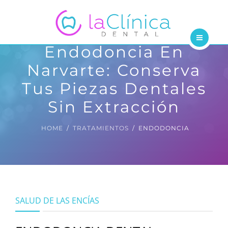
TRATAMIENTOS
DENTISTAS
Endodoncia En
INICIO
BLOG
Narvarte: Conserva
NOSOTROS
Tus Piezas Dentales
CONTÁCTANOS
TRATAMIENTOS
Sin Extracción
DENTISTAS
HOME
TRATAMIENTOS
ENDODONCIA
BLOG
CONTÁCTANOS
SALUD DE LAS ENCÍAS