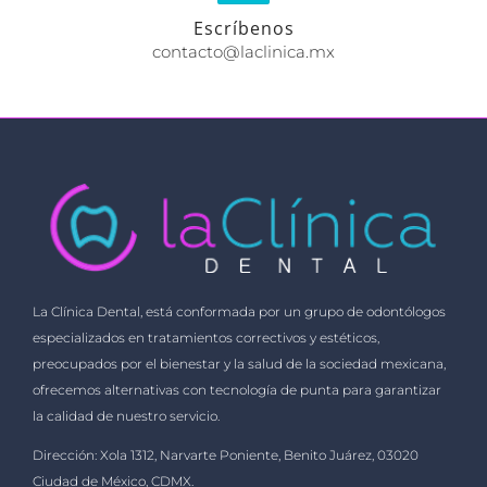
Escríbenos
contacto@laclinica.mx
La Clínica Dental, está conformada por un grupo de odontólogos
especializados en tratamientos correctivos y estéticos,
preocupados por el bienestar y la salud de la sociedad mexicana,
ofrecemos alternativas con tecnología de punta para garantizar
la calidad de nuestro servicio.
Dirección: Xola 1312, Narvarte Poniente, Benito Juárez, 03020
Ciudad de México, CDMX.