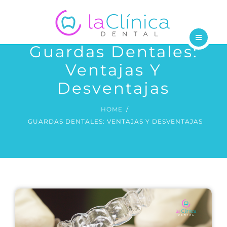
TRATAMIENTOS
DENTISTAS
Guardas Dentales:
INICIO
BLOG
Ventajas Y
NOSOTROS
Desventajas
CONTÁCTANOS
TRATAMIENTOS
HOME
GUARDAS DENTALES: VENTAJAS Y DESVENTAJAS
DENTISTAS
BLOG
CONTÁCTANOS