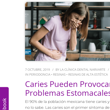
7 OCTUBRE, 2019
BY
LA CLÍNICA DENTAL NARVARTE
IN
PERIODONCIA
•
RESINAS
•
RESINAS DE ALTA ESTÉTICA
Caries Pueden Provoca
Problemas Estomacale
Facebook
El 90% de la población mexicana tiene caries y
no lo sabe. Las caries son el primer síntoma de