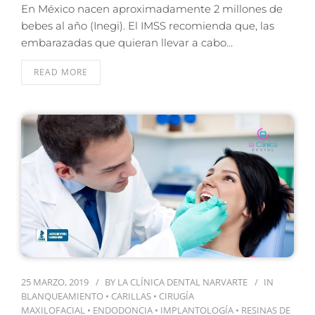
En México nacen aproximadamente 2 millones de
bebes al año (Inegi). El IMSS recomienda que, las
embarazadas que quieran llevar a cabo…
READ MORE
25 MARZO, 2019
BY
LA CLÍNICA DENTAL NARVARTE
IN
BLANQUEAMIENTO
•
CARILLAS
•
CIRUGÍA
MAXILOFACIAL
•
ENDODONCIA
•
IMPLANTOLOGÍA
•
RESINAS DE