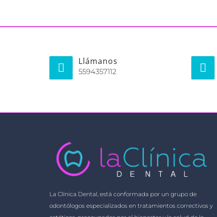
Llámanos
5594357112
La Clínica Dental, está conformada por un grupo de
odontólogos especializados en tratamientos correctivos y