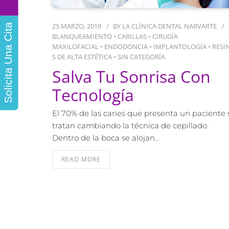
25 MARZO, 2019
BY
LA CLÍNICA DENTAL NARVARTE
Solicita Una Cita
BLANQUEAMIENTO
•
CARILLAS
•
CIRUGÍA
MAXILOFACIAL
•
ENDODONCIA
•
IMPLANTOLOGÍA
•
RESI
S DE ALTA ESTÉTICA
•
SIN CATEGORÍA
Salva Tu Sonrisa Con
Tecnología
El 70% de las caries que presenta un paciente 
tratan cambiando la técnica de cepillado.
Dentro de la boca se alojan…
READ MORE