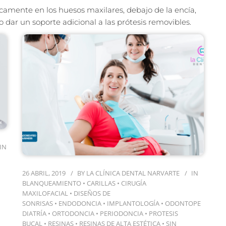
icamente en los huesos maxilares, debajo de la encía,
o dar un soporte adicional a las prótesis removibles.
IN
26 ABRIL, 2019
BY
LA CLÍNICA DENTAL NARVARTE
IN
BLANQUEAMIENTO
•
CARILLAS
•
CIRUGÍA
MAXILOFACIAL
•
DISEÑOS DE
SONRISAS
•
ENDODONCIA
•
IMPLANTOLOGÍA
•
ODONTOPE
DIATRÍA
•
ORTODONCIA
•
PERIODONCIA
•
PROTESIS
BUCAL
•
RESINAS
•
RESINAS DE ALTA ESTÉTICA
•
SIN