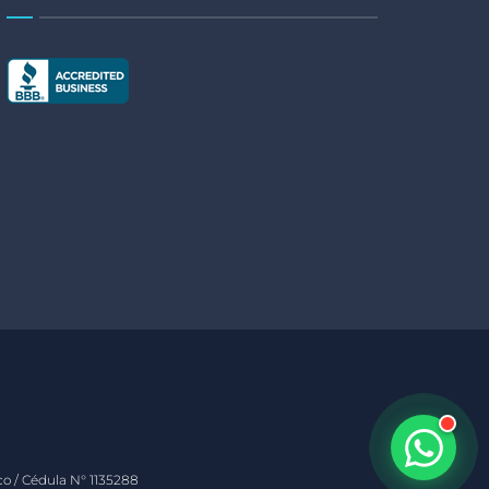
o / Cédula N° 1135288