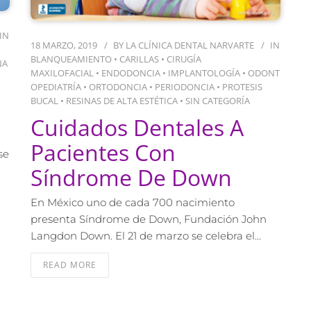
IN
18 MARZO, 2019
BY
LA CLÍNICA DENTAL NARVARTE
IN
BLANQUEAMIENTO
•
CARILLAS
•
CIRUGÍA
NA
MAXILOFACIAL
•
ENDODONCIA
•
IMPLANTOLOGÍA
•
ODONT
OPEDIATRÍA
•
ORTODONCIA
•
PERIODONCIA
•
PROTESIS
BUCAL
•
RESINAS DE ALTA ESTÉTICA
•
SIN CATEGORÍA
Cuidados Dentales A
Pacientes Con
se
Síndrome De Down
En México uno de cada 700 nacimiento
presenta Síndrome de Down, Fundación John
Langdon Down. El 21 de marzo se celebra el…
READ MORE